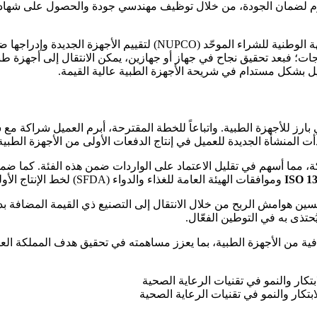
صارم لضمان الجودة، من خلال توظيف مهندسي جودة والحصول على شها
وعلى صعيد السوق، اقترحنا العمل بشكل وثيق مع وزارة الصحة والجهة الو
نتجات؛ فبعد تحقيق نجاح في جهاز أو جهازين، يمكن الانتقال إلى أجهزة
ل بشكل مستدام في شريحة الأجهزة الطبية عالية القيمة.
ز للأجهزة الطبية. واتباعاً للخطة المقترحة، أبرم العميل شراكة مع شرك
دأت المنشأة الجديدة للعميل في إنتاج الدفعات الأولى من الأجهزة الطبي
ة، مما أسهم في تقليل الاعتماد على الواردات ضمن هذه الفئة. كما ض
ISO 1
وموافقات الهيئة العامة للغذاء والدواء (SFDA) لخط الإنتاج الأولي، مما عزّز الثقة في أنظمة الجودة والامتثال المعتمدة لديه.
هوامش الربح من خلال الانتقال إلى التصنيع ذي القيمة المضافة بدلاً من
ُحتذى به في التوطين الفعّال.
افية من الأجهزة الطبية، بما يعزز مساهمته في تحقيق هدف المملكة العر