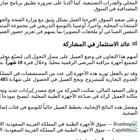
المحلي والقدرات التصنيعية. كما أكدنا على ضرورة تطبيق برنامج 
المصداقية في السوق.
المنتجات المحلية. وأخيراً، أوصينا بالتوسع التدريجي في مجموعة الم
التنفس الصناعي أو ملحقات التصوير) بما يسهم في تعزيز حضور العمي
عائد الاستثمار في المشاركة
أسهم هذا التعاون في وضع العميل على مسار التحول إلى مُصنّع محلي بار
لتجميع أجهزة مراقبة المرضى الرقمية محلياً. وخلال فترة
18 شهراً
، ب
وقد تم بالفعل توريد هذه الأجهزة إلى عدد من المستشفيات في المملك
الجدوى التجارية للمشروع. ونجح العميل في الحصول على شهادة
3485
وعلى الصعيد المالي، تمكنت الشركة من فتح مصدر إيرادات جديد وتحسين 
مكانة العميل كرائد في صناعة الأجهزة الطبية المحلية، ليصبح نموذجاً ي
وبفضل هذه النتائج الإيجابية، يخطط العميل حالياً للتوسع في فئات إض
الصحية.