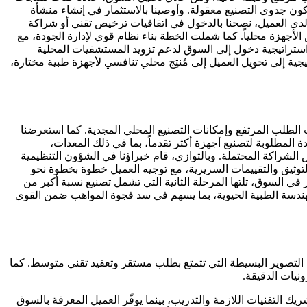
ن جدوى التصنيع معقولة. وأوصينا بالاستثمار في إنشاء منشأة
اج الأجهزة الطبية. ونظراً لفجوة القدرات لدى العميل، نصحنا بالدخول في اتفاقيات ترخيص تقني أو شراكة
لأجهزة محلياً. كما شملت الخطة بناء نظام قوي لإدارة الجودة، مع
للهيئة العامة للغذاء والدواء (SFDA). وإضافةً إلى ذلك، قمنا بصياغة استراتيجية دخول إلى السوق لدعم تزويد المستشفيات المحلية
جية إلى تحويل العميل إلى مُنتِج محلي تنافسي لأجهزة طبية مختارة،
ت الطلب المرتفع وإمكانات التصنيع المحلي المجدية. كما استعرضنا
 المطلوبة لتصنيع أجهزة أكثر تقدماً، بما في ذلك المعدات،
الشراكة المحتملة. وبالتوازي، قام خبراؤنا في الشؤون التنظيمية
اء (SFDA)، والمتطلبات الخاصة بالتصنيع المحلي، مثل التوثيق والتقييمات السريرية، مع توجيه العميل خطوة بخطوة نحو
في السوق، تلتها المرحلة الثانية التي تشمل تصنيع نسبة أكبر من
الهندسة الطبية الحيوية، بما يسهم في سد فجوة المواهب ضمن القوى
ة التصوير البسيطة التي تتمتع بطلب مستقر وتعقيد تقني متوسط. كما
ونيات الدقيقة.
التقنيات اللازمة والتدريب، بينما يوفّر العميل المعرفة بالسوق