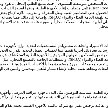
ات التشخيص متوسطة المستوى – حيث يتمتع الطلب المحلي بالقوة وتكو
جديدة للتصنيع والتجميع، مزوّدة بمعدات حديثة وبيئات غرف نظيفة (Clean Rooms) تلبي متطلبات إنت
صول على التصاميم الفنية ونقل المعرفة والتدريب اللازم لإنتاج بعض ا
استهداف الحصول على شهادة ISO 13485 للامتثال للمتطلبات التنظيمية 
طي أولوية للمنتجات المصنّعة محلياً. وبصورة عامة، هدفت هذه الاستراتي
انات الاستيراد واتجاهات مشتريات المستشفيات لتحديد أنواع الأجهزة ذا
عد ذلك، أجرينا تقييماً فنياً لعمليات العميل لتحديد القدرات الجديدة
تصرة من المصنّعين الدوليين الموثوقين للأجهزة الطبية لاستكشاف فرص 
برسم خريطة تفصيلية لإجراءات اعتماد الأجهزة الطبية لدى الهيئة العامة للغذاء والدو
ى تجميع مجموعات أجهزة مستوردة محلياً لاكتساب الخبرة وبناء الحضور 
مع جامعات ومعاهد تقنية محلية لإنشاء مسار لتأهيل مهندسين وفنيين في 
زة الطبية المناسبة للتوطين، مثل البدء بأجهزة مراقبة المرضى وأجهز
ة تحتية داعمة للتصنيع عالي التقنية، مع تهيئتها لتجميع واختبار الإلكتر
قية ترخيص تقني مع شركة عالمية للأجهزة الطبية، بحيث يقدّم الشريك 