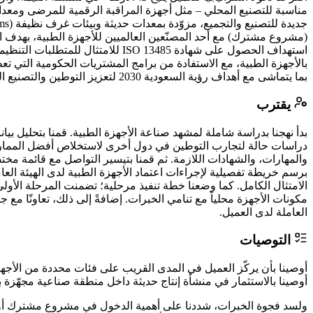
مناسبة للتصنيع المحلي – مثل أجهزة المراقبة الرقمية للمرضى ومعد
(مشروع مشترك) مع أحد المصنّعين العالميين للأجهزة الطبية، بهدف الح
بالأجهزة الطبية، مع الاستفادة من برامج المشتريات الحكومية التي تع
بما يتماشى مع أهداف رؤية السعودية 2030 لتعزيز التوطين والتصنيع المحلي.
يقترب
بدأ نهجنا بدراسة شاملة لمشهد صناعة الأجهزة الطبية. قمنا بتحليل بي
دراسات حالة لتجارب التوطين في دول أخرى لاستخلاص أفضل الممارسات. ب
والمهارات، والشهادات اللازمة. ثم قمنا بتيسير التواصل مع قائمة مخ
الامتثال الكامل. كما وضعنا خطة تنفيذ مرحلية؛ تضمنت المرحلة الأول
مكونات الأجهزة محلياً مع تنامي الخبرات. إضافةً إلى ذلك، تعاونّا 
العاملة لدى العميل.
التوصيات
أوصينا بأن يركّز العميل في المدى القريب على فئات محددة من الأجه
أوصينا بالاستثمار في منشأة إنتاج حديثة داخل منطقة صناعية مجهّزة ببني
ولسد فجوة الخبرات، شددنا على أهمية الدخول في مشروع مشترك أو اتفا